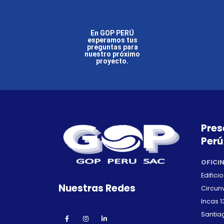
En GOP PERÚ
esperamos tus
preguntas para
nuestro próximo
proyecto.
Pres
Perú
OFICI
Edifici
Nuestras Redes
Circunv
Incas 13
Santia