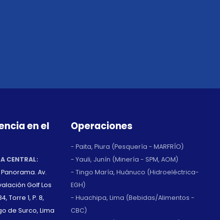
encia en el
Operaciones
- Paita, Piura (Pesquería - MARFRÍO)
NA CENTRAL:
- Yauli, Junín (Minería - SPM, AOM)
o Panorama. Av.
- Tingo María, Huánuco (Hidroeléctrica-
alación Golf Los
EGH)
4, Torre 1, P. 8,
- Huachipa, Lima (Bebidas/Alimentos -
go de Surco, Lima
CBC)