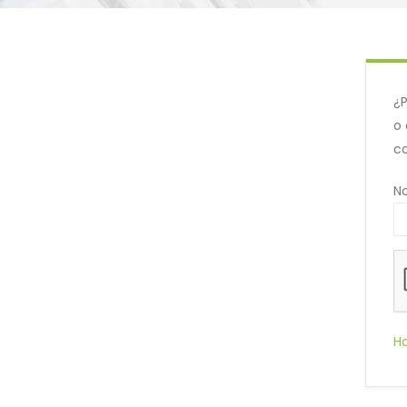
¿P
o 
co
No
Ha