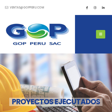
VENTAS@GOPPERU.COM
R
E
L
I
A
B
L
E
C
O
N
S
T
R
U
C
T
I
O
N
S
E
R
V
I
C
E
PROYECTOS EJECUTADOS