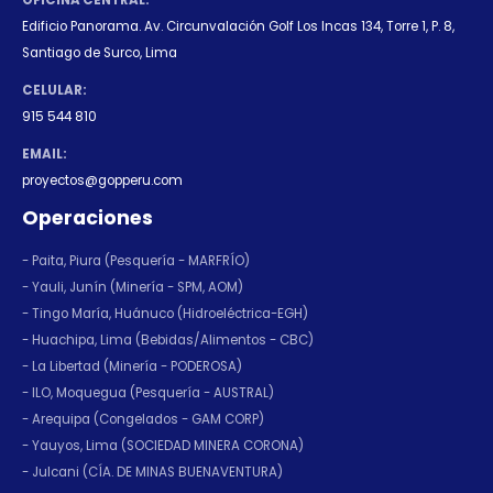
OFICINA CENTRAL:
Edificio Panorama. Av. Circunvalación Golf Los Incas 134, Torre 1, P. 8,
Santiago de Surco, Lima
CELULAR:
915 544 810
EMAIL:
proyectos@gopperu.com
Operaciones
- Paita, Piura (Pesquería - MARFRÍO)
- Yauli, Junín (Minería - SPM, AOM)
- Tingo María, Huánuco (Hidroeléctrica-EGH)
- Huachipa, Lima (Bebidas/Alimentos - CBC)
- La Libertad (Minería - PODEROSA)
- ILO, Moquegua (Pesquería - AUSTRAL)
- Arequipa (Congelados - GAM CORP)
- Yauyos, Lima (SOCIEDAD MINERA CORONA)
- Julcani (CÍA. DE MINAS BUENAVENTURA)