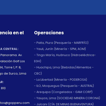
encia en el
Operaciones
- Paita, Piura (Pesquería - MARFRÍO)
NA CENTRAL:
- Yauli, Junín (Minería - SPM, AOM)
o Panorama. Av.
- Tingo María, Huánuco (Hidroeléctrica-
alación Golf Los
EGH)
4, Torre 1, P. 8,
- Huachipa, Lima (Bebidas/Alimentos -
go de Surco, Lima
CBC)
- La Libertad (Minería - PODEROSA)
AR:
- ILO, Moquegua (Pesquería - AUSTRAL)
 810
- Arequipa (Congelados - GAM CORP)
- Yauyos, Lima (SOCIEDAD MINERA CORONA)
ctos@gopperu.com
- Julcani (CÍA. DE MINAS BUENAVENTURA)