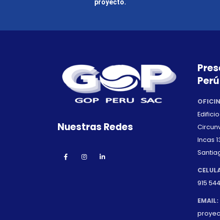
proyecto.
Pres
Perú
OFICI
Edifici
Nuestras Redes
Circunv
Incas 13
Santia
CELUL
915 544
EMAIL:
proye